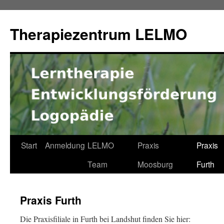
Zum
Inhalt
Therapiezentrum LELMO
springen
Start
Anmeldung
LELMO
Praxis
Praxis
Team
Moosburg
Furth
Praxis Furth
Die Praxisfiliale in Furth bei Landshut finden Sie hier: